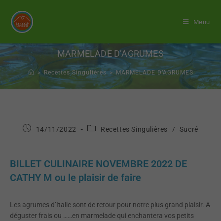
Menu
MARMELADE D’AGRUMES
>
Recettes Singulières
>
MARMELADE D’AGRUMES
14/11/2022
Recettes Singulières
/
Sucré
BILLET CULINAIRE NOVEMBRE 2022 DE
CATHY M ou le plaisir de faire
Les agrumes d’Italie sont de retour pour notre plus grand plaisir. A
déguster frais ou ……en marmelade qui enchantera vos petits