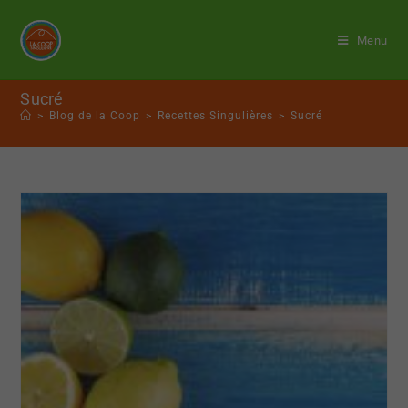
Menu
Sucré
>
Blog de la Coop
>
Recettes Singulières
>
Sucré