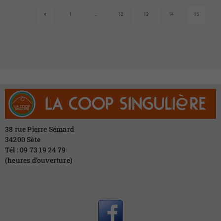
1
…
12
13
14
15
38 rue Pierre Sémard
34200 Sète
Tél : 09 73 19 24 79
(heures d’ouverture)