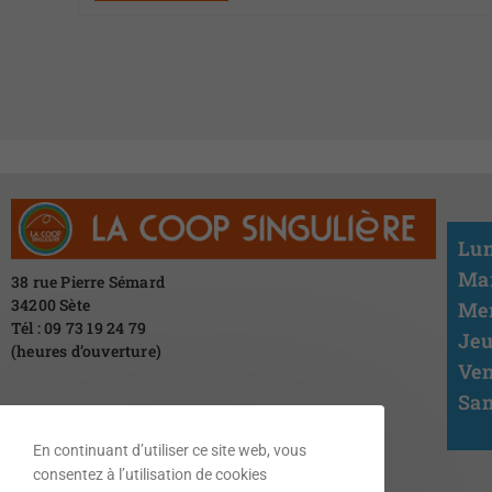
Lun
Mar
38 rue Pierre Sémard
34200 Sète
Mer
Tél : 09 73 19 24 79
Jeu
(heures d’ouverture)
Ven
Sam
En continuant d’utiliser ce site web, vous
consentez à l’utilisation de cookies