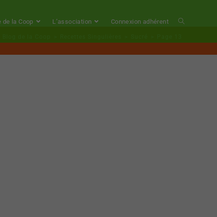
e de la Coop
L’association
Connexion adhérent
Blog de la Coop
>
Recettes Singulières
>
Sucré
>
Page 13