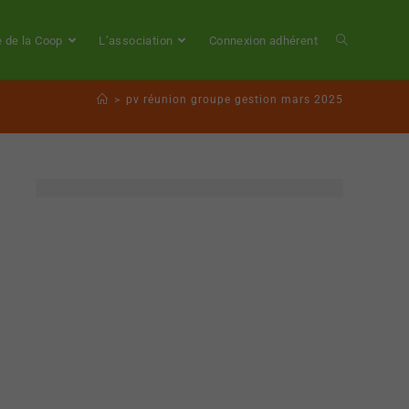
e de la Coop
L’association
Connexion adhérent
>
pv réunion groupe gestion mars 2025