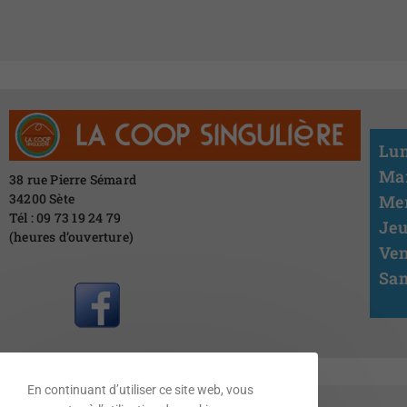
Lun
Mar
38 rue Pierre Sémard
34200 Sète
Mer
Tél : 09 73 19 24 79
Jeu
(heures d’ouverture)
Ven
Sam
En continuant d’utiliser ce site web, vous