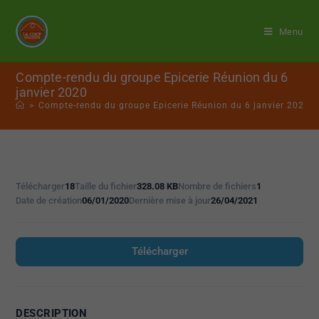
Menu
Compte-rendu du groupe Epicerie Réunion du 6
janvier 2020
>
Compte-rendu du groupe Epicerie Réunion du 6 janvier 2020
Télécharger
18
Taille du fichier
328.08 KB
Nombre de fichiers
1
Date de création
06/01/2020
Dernière mise à jour
26/04/2021
Télécharger
DESCRIPTION