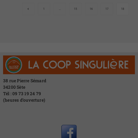
1
…
15
16
17
18
38 rue Pierre Sémard
34200 Sète
Tél : 09 73 19 24 79
(heures d’ouverture)