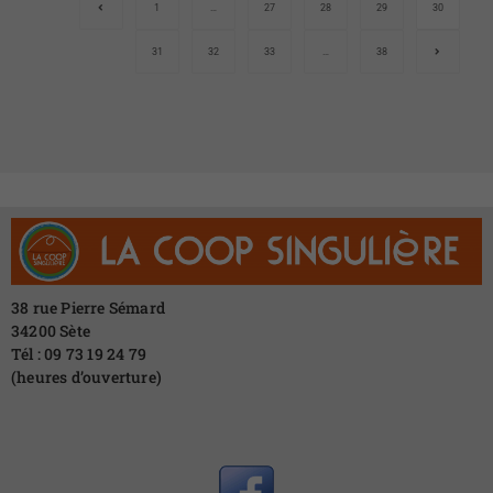
1
…
27
28
29
30
31
32
33
…
38
38 rue Pierre Sémard
34200 Sète
Tél : 09 73 19 24 79
(heures d’ouverture)